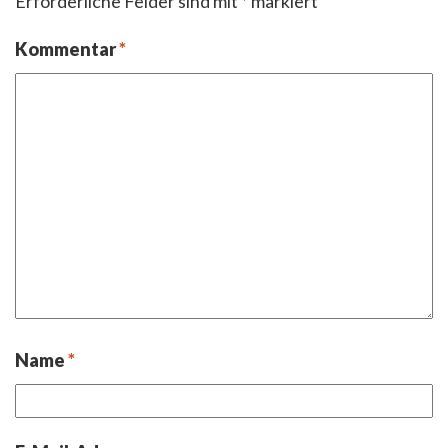
Erforderliche Felder sind mit
*
markiert
Kommentar
*
Name
*