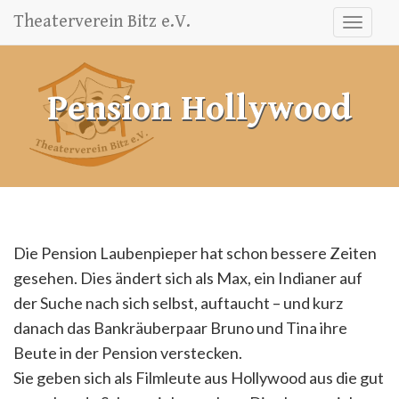
Skip
Theaterverein Bitz e.V.
Toggle
to
navigati
content
Pension Hollywood
Die Pension Laubenpieper hat schon bessere Zeiten
gesehen. Dies ändert sich als Max, ein Indianer auf
der Suche nach sich selbst, auftaucht – und kurz
danach das Bankräuberpaar Bruno und Tina ihre
Beute in der Pension verstecken.
Sie geben sich als Filmleute aus Hollywood aus die gut